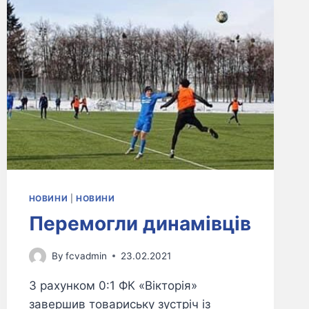
НОВИНИ
|
НОВИНИ
Перемогли динамівців
By
fcvadmin
23.02.2021
З рахунком 0:1 ФК «Вікторія»
завершив товариську зустріч із