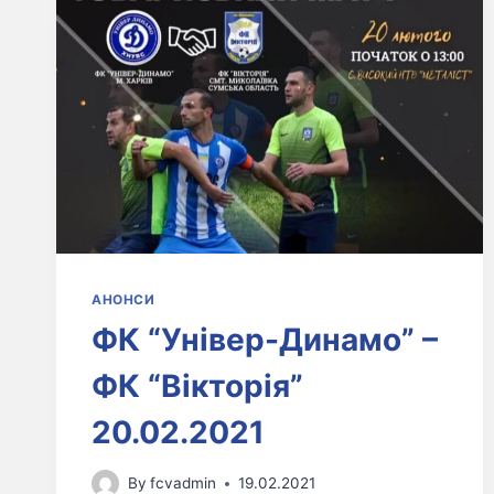
АНОНСИ
ФК “Універ-Динамо” –
ФК “Вікторія”
20.02.2021
By
fcvadmin
19.02.2021