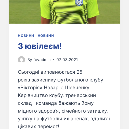
НОВИНИ
|
НОВИНИ
З ювілеєм!
By
fcvadmin
02.03.2021
Сьогодні виповнюється 25
років захиснику футбольного клубу
«Вікторія» Назарію Шевченку.
Керівництво клубу, тренерський
склад і команда бажають йому
міцного здоров’я, сімейного затишку,
успіху на футбольних аренах, вдалих і
цікавих перемог!