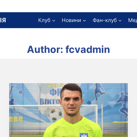
ІЯ
Клуб
Новини
Фан-клуб
Ме
Author: fcvadmin