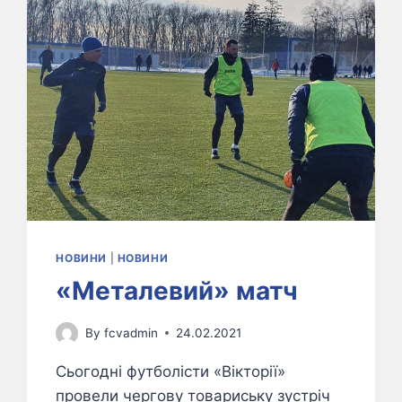
НОВИНИ
|
НОВИНИ
«Металевий» матч
By
fcvadmin
24.02.2021
Сьогодні футболісти «Вікторії»
провели чергову товариську зустріч