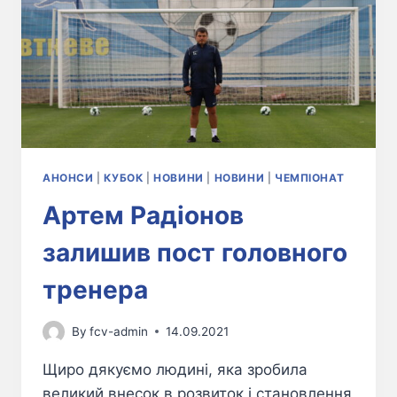
АНОНСИ
|
КУБОК
|
НОВИНИ
|
НОВИНИ
|
ЧЕМПІОНАТ
Артем Радіонов
залишив пост головного
тренера
By
fcv-admin
14.09.2021
Щиро дякуємо людині, яка зробила
великий внесок в розвиток і становлення