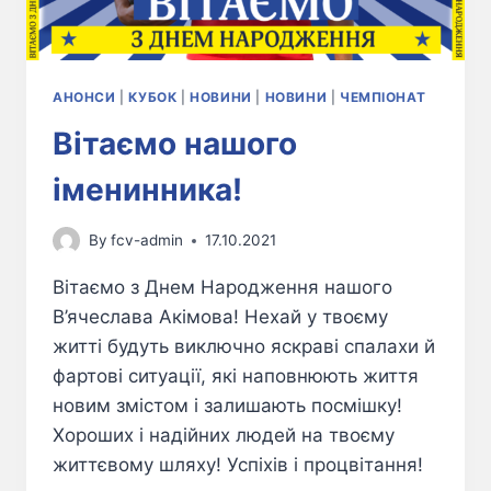
АНОНСИ
|
КУБОК
|
НОВИНИ
|
НОВИНИ
|
ЧЕМПІОНАТ
Вітаємо нашого
іменинника!
By
fcv-admin
17.10.2021
Вітаємо з Днем Народження нашого
В’ячеслава Акімова! Нехай у твоєму
житті будуть виключно яскраві спалахи й
фартові ситуації, які наповнюють життя
новим змістом і залишають посмішку!
Хороших і надійних людей на твоєму
життєвому шляху! Успіхів і процвітання!