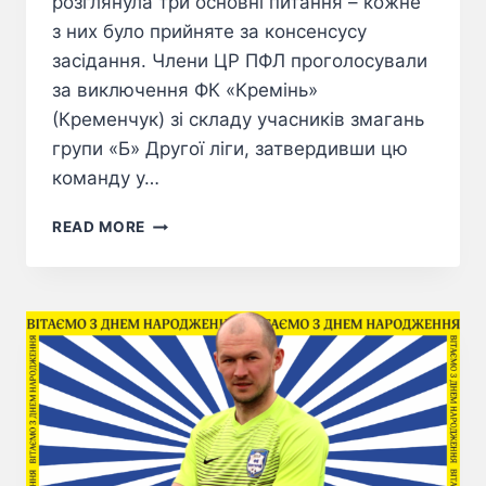
розглянула три основні питання – кожне
з них було прийняте за консенсусу
засідання. Члени ЦР ПФЛ проголосували
за виключення ФК «Кремінь»
(Кременчук) зі складу учасників змагань
групи «Б» Другої ліги, затвердивши цю
команду у…
READ MORE