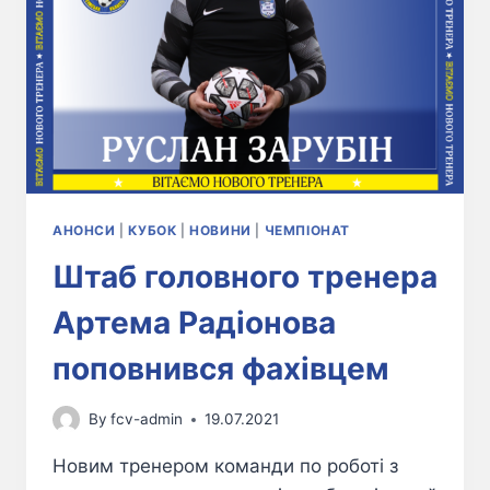
АНОНСИ
|
КУБОК
|
НОВИНИ
|
ЧЕМПІОНАТ
Штаб головного тренера
Артема Радіонова
поповнився фахівцем
By
fcv-admin
19.07.2021
Новим тренером команди по роботі з