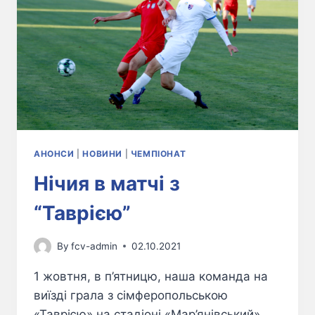
АНОНСИ
|
НОВИНИ
|
ЧЕМПІОНАТ
Нічия в матчі з
“Таврією”
By
fcv-admin
02.10.2021
1 жовтня, в п’ятницю, наша команда на
виїзді грала з сімферопольською
«Таврією» на стадіоні «Мар’янівський».