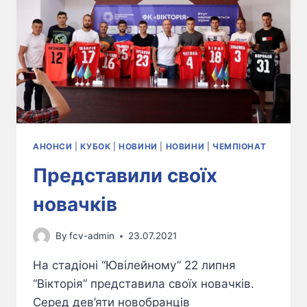
АНОНСИ
|
КУБОК
|
НОВИНИ
|
НОВИНИ
|
ЧЕМПІОНАТ
Представили своїх
новачків
By
fcv-admin
23.07.2021
На стадіоні “Ювілейному” 22 липня
“Вікторія” представила своїх новачків.
Серед дев’яти новобранців