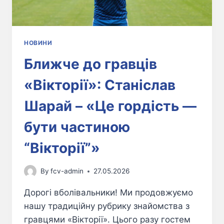
НОВИНИ
Ближче до гравців
«Вікторії»: Станіслав
Шарай – «Це гордість —
бути частиною
“Вікторії”»
By
fcv-admin
27.05.2026
Дорогі вболівальники! Ми продовжуємо
нашу традиційну рубрику знайомства з
гравцями «Вікторії». Цього разу гостем