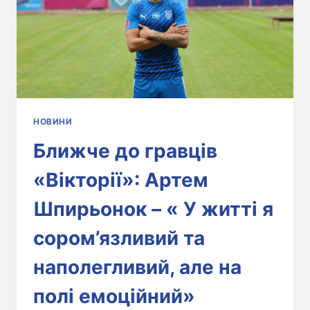
НОВИНИ
Ближче до гравців
«Вікторії»: Артем
Шпирьонок – « У житті я
сором’язливий та
наполегливий, але на
полі емоційний»