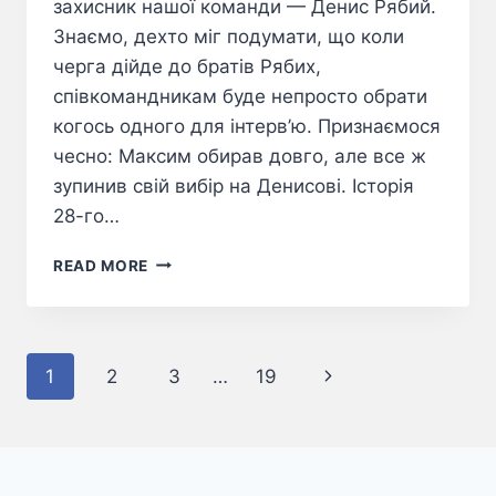
захисник нашої команди — Денис Рябий.
Знаємо, дехто міг подумати, що коли
черга дійде до братів Рябих,
співкомандникам буде непросто обрати
когось одного для інтерв’ю. Признаємося
чесно: Максим обирав довго, але все ж
зупинив свій вибір на Денисові. Історія
28-го…
READ MORE
Page
1
2
3
…
19
navigation