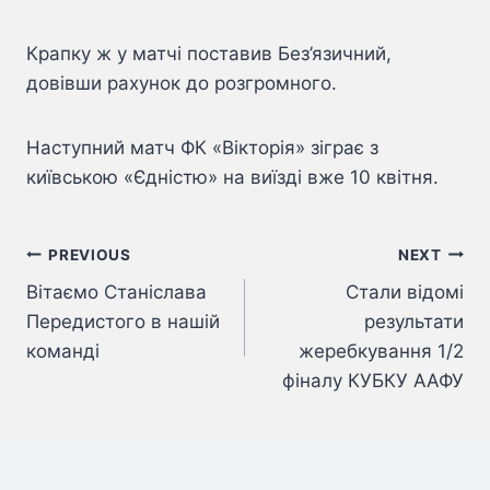
Крапку ж у матчі поставив Без’язичний,
довівши рахунок до розгромного.
Наступний матч ФК «Вікторія» зіграє з
київською «Єдністю» на виїзді вже 10 квітня.
Навігація
PREVIOUS
NEXT
Вітаємо Станіслава
Стали відомі
записів
Передистого в нашій
результати
команді
жеребкування 1/2
фіналу КУБКУ ААФУ