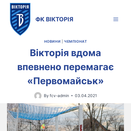
Skip
to
ФК ВІКТОРІЯ
content
НОВИНИ
|
ЧЕМПІОНАТ
Вікторія вдома
впевнено перемагає
«Первомайськ»
By
fcv-admin
03.04.2021