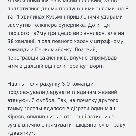
кількох помилок на власній половині, за що
поплатилися двома пропущеними голами: на 8
та 11 хвилинах Кузьмін прицільними ударами
засмутив голкіпера суперника. До кінця
першого тайму гра дещо вирівнялася, але на
38 хвилині, після певного хаосу у штрафному
команди з Первомайську, Лозовий,
перегравши захисників, влучно спрямував
м’яч в дальній від голкіпера кут воріт.
Навіть після рахунку 3:0 команди
продовжували дарувати глядачам жвавий
атакуючий футбол. Так, на початку другого
тайму гостям вдалося відіграти один м’яч:
Кіреєв, опинившись в оточенні захисників,
зумів влучно спрямувати «шкіряного» в праву
«дев’ятку».