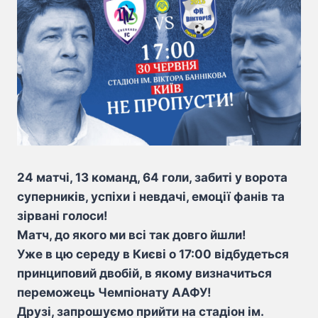
24 матчі, 13 команд, 64 голи, забиті у ворота
суперників, успіхи і невдачі, емоції фанів та
зірвані голоси!
Матч, до якого ми всі так довго йшли!
Уже в цю середу в Києві о 17:00 відбудеться
принциповий двобій, в якому визначиться
переможець Чемпіонату ААФУ!
Друзі, запрошуємо прийти на стадіон ім.