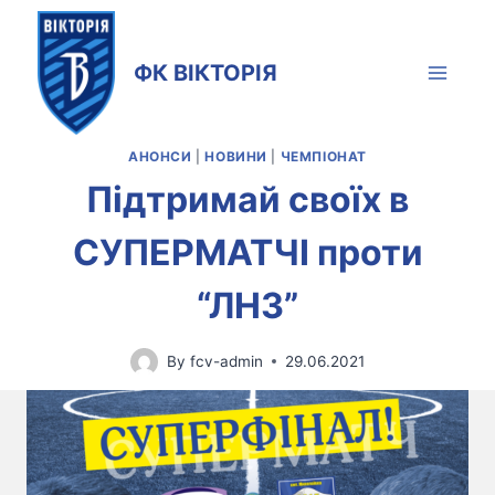
Skip
to
ФК ВІКТОРІЯ
content
АНОНСИ
|
НОВИНИ
|
ЧЕМПІОНАТ
Підтримай своїх в
СУПЕРМАТЧІ проти
“ЛНЗ”
By
fcv-admin
29.06.2021