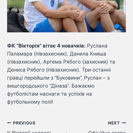
ФК “Вікторія” вітає 4 новачків:
Руслана
Паламара (півзахисник), Данила Книша
(півзахисник), Артема Рябого (захисник) та
Дениса Рябого (півзахисник). Три останні
гравці перейшли з “Буковини”, Руслан – з
вишгородського “Діназа”. Бажаємо
футболістам наснаги та успіхів на
футбольному полі!
Навігація
PREVIOUS
NEXT