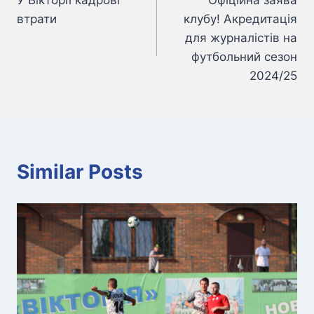
У Вікторії кадрові
Офіційна заява
записів
втрати
клубу! Акредитація
для журналістів на
футбольний сезон
2024/25
Similar Posts