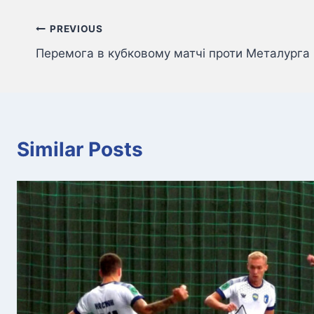
Навігація
PREVIOUS
Перемога в кубковому матчі проти Металурга
записів
Similar Posts