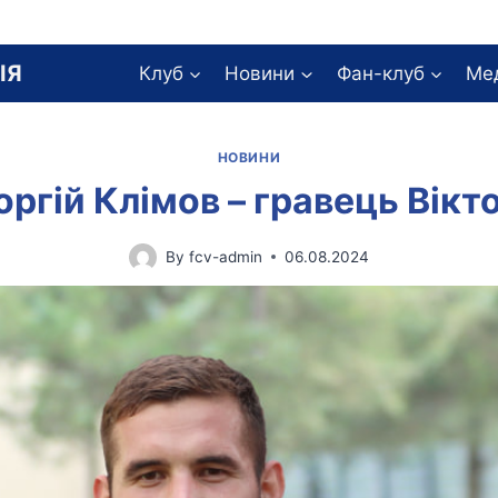
ІЯ
Клуб
Новини
Фан-клуб
Ме
НОВИНИ
оргій Клімов – гравець Вікто
By
fcv-admin
06.08.2024