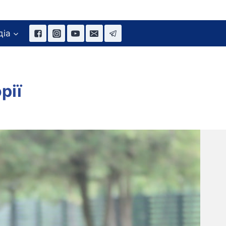
діа
рії