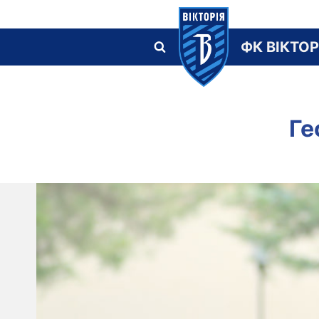
Skip
to
ФК ВІКТОР
content
Ге