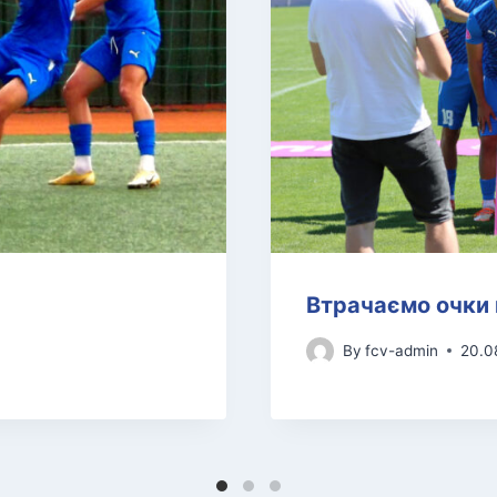
Втрачаємо очки 
By
fcv-admin
20.0