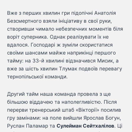
Вже з перших хвилин гри підопічні Анатолія
Безсмертного взяли ініціативу в свої руки,
створивши чимало небезпечних моментів біля
воріт суперника. Однак реалізувати їх не
вдалося. Господарі ж зуміли скористатися
своїми шансами майже наприкінці першого
тайму: на 33-й хвилині відзначився Мисик, а
вже за шість хвилин Тлумак подвоїв перевагу
тернопільської команди.
Другий тайм наша команда провела з ще
більшою віддачею та наполегливістю. Після
перерви тренерський штаб «Вікторії» посилив
гру замінами: на поле вийшли Ярослав Богун,
Руслан Паламар та
Сулейман Сейтхалілов
. Ці