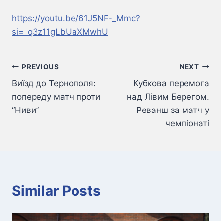
https://youtu.be/61J5NF-_Mmc?
si=_q3z11gLbUaXMwhU
Навігація
PREVIOUS
NEXT
Виїзд до Тернополя:
Кубкова перемога
записів
попереду матч проти
над Лівим Берегом.
“Ниви”
Реванш за матч у
чемпіонаті
Similar Posts