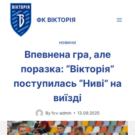
Skip
to
ФК ВІКТОРІЯ
content
НОВИНИ
Впевнена гра, але
поразка: “Вікторія”
поступилась “Ниві” на
виїзді
By
fcv-admin
13.09.2025