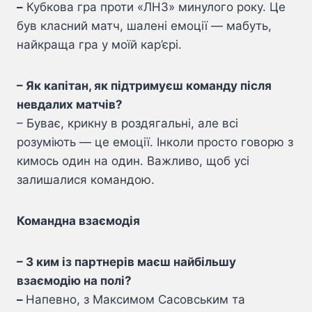
–
Кубкова гра проти «ЛНЗ» минулого року. Це
був класний матч, шалені емоції — мабуть,
найкраща гра у моїй кар’єрі.
– Як капітан, як підтримуєш команду після
невдалих матчів?
– Буває, крикну в роздягальні, але всі
розуміють — це емоції. Інколи просто говорю з
кимось один на один. Важливо, щоб усі
залишалися командою.
Командна взаємодія
– З ким із партнерів маєш найбільшу
взаємодію на полі?
–
Напевно, з Максимом Сасовським та