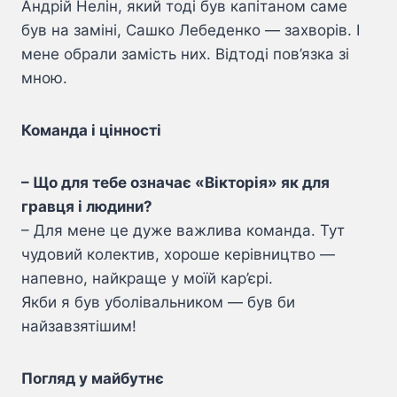
Андрій Нелін, який тоді був капітаном саме
був на заміні, Сашко Лебеденко — захворів. І
мене обрали замість них. Відтоді пов’язка зі
мною.
Команда і цінності
– Що для тебе означає «Вікторія» як для
гравця і людини?
– Для мене це дуже важлива команда. Тут
чудовий колектив, хороше керівництво —
напевно, найкраще у моїй кар’єрі.
Якби я був уболівальником — був би
найзавзятішим!
Погляд у майбутнє