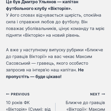
Це був Дмитро Ульянов — капітан
футбольного клубу «Вікторія».
У його словах відчувається щирість, спокійна
сила і справжня любов до футболу. Він
поважає уболівальників, цінує команду та мріє
підняти «Вікторію» на новий рівень.
А вже у наступному випуску рубрики «Ближче
до гравців Вікторії» на вас чекає Максим
Сасовський — гравець, якого особисто
запросив на інтерв’ю наш капітан.
Не
пропустіть — буде цікаво!
Навігація
PREVIOUS
NEXT
10 років ФК
Ближче до гравців
записів
«Вікторія» (Суми): від
«Вікторії»: Максим