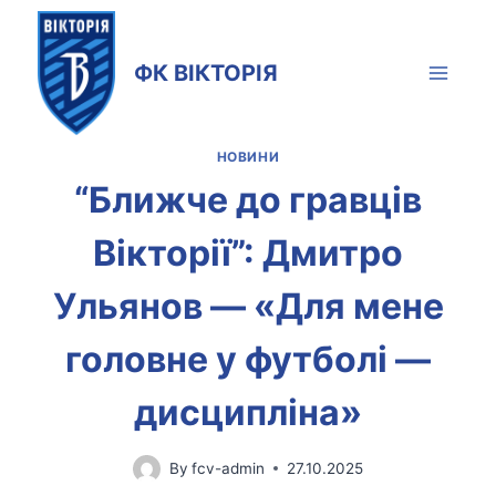
Skip
to
ФК ВІКТОРІЯ
content
НОВИНИ
“Ближче до гравців
Вікторії”: Дмитро
Ульянов — «Для мене
головне у футболі —
дисципліна»
By
fcv-admin
27.10.2025