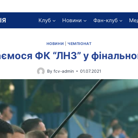
ІЯ
Клуб
Новини
Фан-клуб
Ме
НОВИНИ
|
ЧЕМПІОНАТ
ємося ФК “ЛНЗ” у фінально
By
fcv-admin
01.07.2021