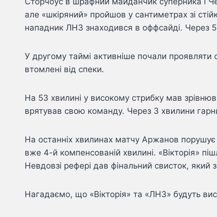
Сторчоус в шрафний майданчик суперника і Чер
але «шкіряний» пройшов у сантиметрах зі сті
нападник ЛНЗ знаходився в оффсайді. Через 5
У другому таймі активніше почали проявляти с
втомлені від спеки.
На 53 хвилині у високому стрибку мав зрівнюв
врятував свою команду. Через 3 хвилини гарни
На останніх хвилинах матчу Аржанов порушує п
вже 4-й компенсованій хвилині. «Вікторія» піш
Невдовзі рефері дав фінальний свисток, який з
Нагадаємо, що «Вікторія» та «ЛНЗ» будуть вист