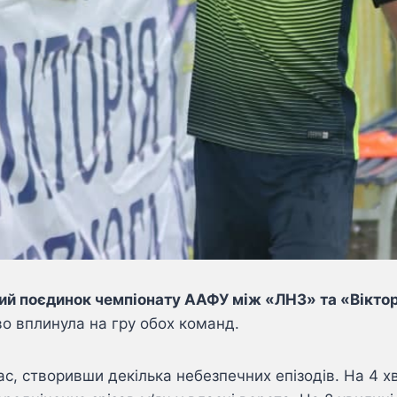
ьний поєдинок чемпіонату ААФУ між «ЛНЗ» та «Вікто
во вплинула на гру обох команд.
, створивши декілька небезпечних епізодів. На 4 хв