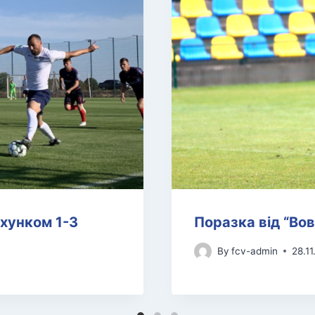
хунком 1-3
Поразка від “Во
By
fcv-admin
28.11