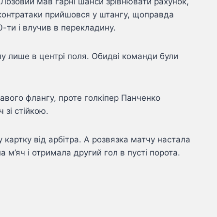
 Лозовий мав гарні шанси зрівнювати рахунок,
 контратаки прийшовся у штангу, щоправда
-ти і влучив в перекладину.
му лише в центрі поля. Обидві команди були
равого флангу, проте голкіпер Панченко
 зі стійкою.
картку від арбітра. А розвязка матчу настала
 м’яч і отримала другий гол в пусті порота.