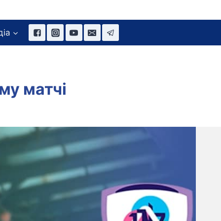
діа
му матчі