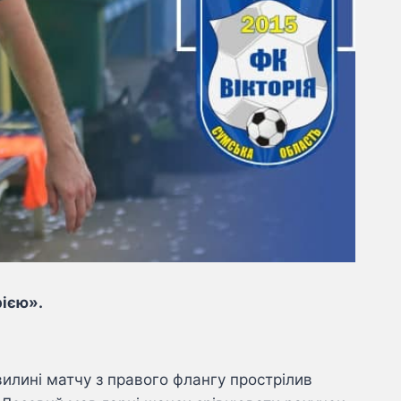
рією».
илині матчу з правого флангу прострілив