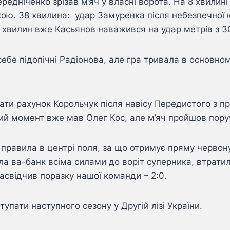
едніченко зрізав м’яч у власні ворота. На 8 хвилині
йкою. 38 хвилина: удар Замуренка після небезпечної
 хвилин вже Касьянов наважився на удар метрів з 30
ебе підопічні Радіонова, але гра тривала в основно
ати рахунок Корольчук після навісу Передистого з п
й момент вже мав Олег Кос, але м’яч пройшов поруч
равила в центрі поля, за що отримує пряму червону 
ла ва-банк всіма силами до воріт суперника, втратила
асвідчив поразку нашої команди – 2:0.
упати наступного сезону у Другій лізі України.