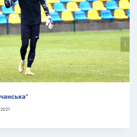
вчанська”
.2021