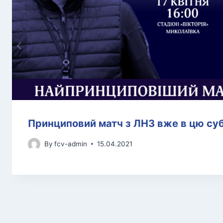
Принциповий матч з ЛНЗ вже в цю су
By
fcv-admin
15.04.2021