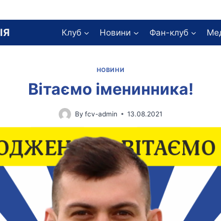
ІЯ
Клуб
Новини
Фан-клуб
Ме
НОВИНИ
Вітаємо іменинника!
By
fcv-admin
13.08.2021