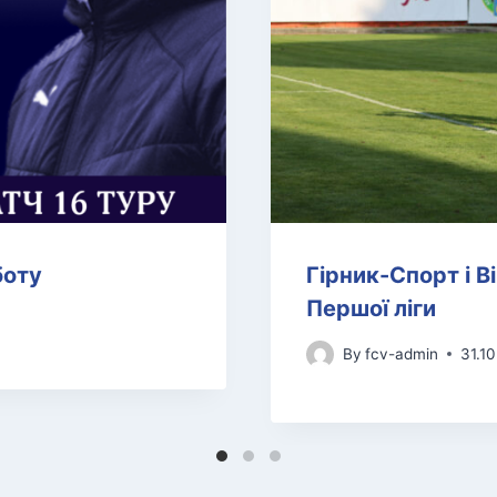
боту
Гірник-Спорт і В
Першої ліги
By
fcv-admin
31.1