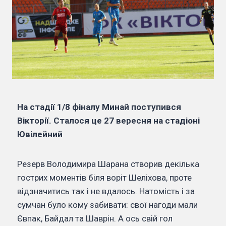
На стадії 1/8 фіналу Минай поступився
Вікторії. Сталося це 27 вересня на стадіоні
Ювілейний
Резерв Володимира Шарана створив декілька
гострих моментів біля воріт Шеліхова, проте
відзначитись так і не вдалось. Натомість і за
сумчан було кому забивати: свої нагоди мали
Євпак, Байдал та Шаврін. А ось свій гол