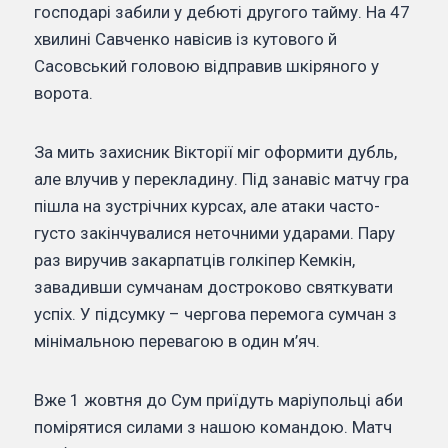
господарі забили у дебюті другого тайму. На 47
хвилині Савченко навісив із кутового й
Сасовський головою відправив шкіряного у
ворота.
За мить захисник Вікторії міг оформити дубль,
але влучив у перекладину. Під занавіс матчу гра
пішла на зустрічних курсах, але атаки часто-
густо закінчувалися неточними ударами. Пару
раз виручив закарпатців голкіпер Кемкін,
завадивши сумчанам достроково святкувати
успіх. У підсумку – чергова перемога сумчан з
мінімальною перевагою в один м’яч.
Вже 1 жовтня до Сум приїдуть маріупольці аби
помірятися силами з нашою командою. Матч