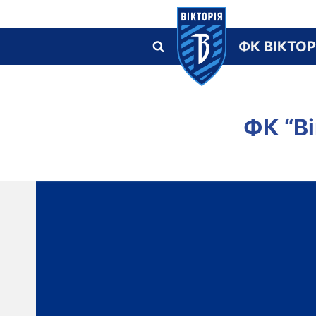
Skip
to
ФК ВІКТОР
content
ФК “Ві