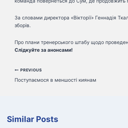
команда повернеться до Сум, де продовжить під
За словами директора «Вікторії» Геннадія Тка
зборів.
Про плани тренерського штабу щодо проведен
Слідкуйте за анонсами!
Навігація
PREVIOUS
Поступаємося в меншості киянам
записів
Similar Posts