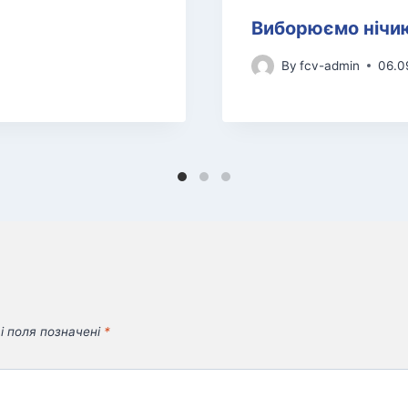
Виборюємо нічию
By
fcv-admin
06.0
і поля позначені
*