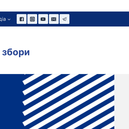
діа
и збори