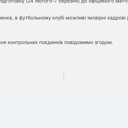
готовку (24 лютого-7 березня) до офіційного матчу 
ленка, в футбольному клубі можливі імовірні кадрові
ня контрольних поєдинків повідомимо згодом.