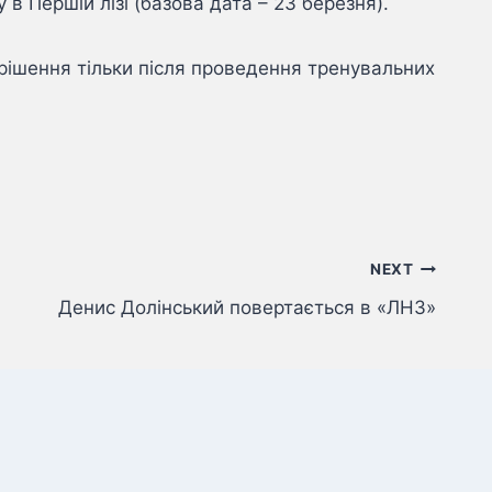
в Першій лізі (базова дата – 23 березня).
 рішення тільки після проведення тренувальних
NEXT
Денис Долінський повертається в «ЛНЗ»