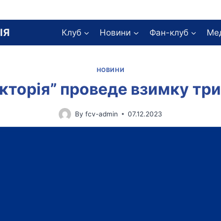
ІЯ
Клуб
Новини
Фан-клуб
Ме
НОВИНИ
кторія” проведе взимку тр
By
fcv-admin
07.12.2023