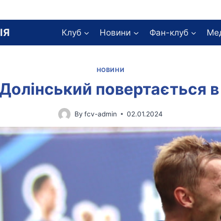
ІЯ
Клуб
Новини
Фан-клуб
Ме
НОВИНИ
Долінський повертається 
By
fcv-admin
02.01.2024