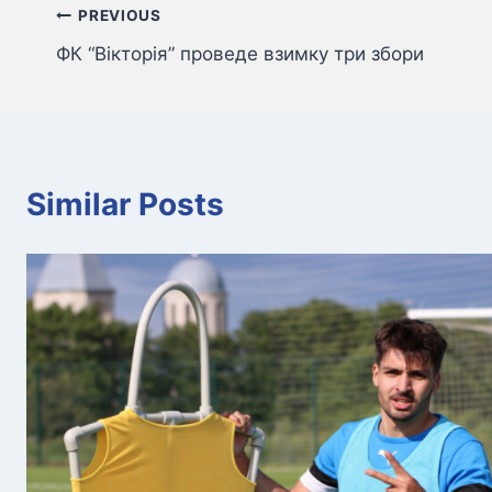
Навігація
PREVIOUS
ФК “Вікторія” проведе взимку три збори
записів
Similar Posts