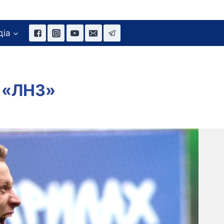
діа
в «ЛНЗ»