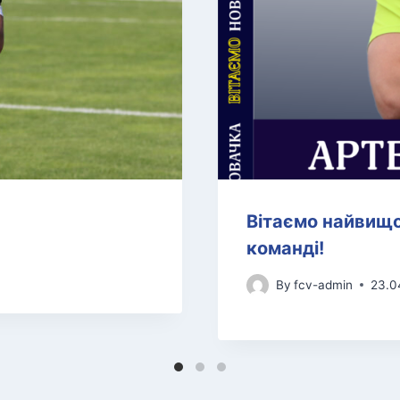
Вітаємо найвищо
команді!
By
fcv-admin
23.0