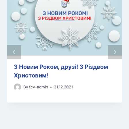
З Новим Роком, друзі! З Різдвом
Христовим!
By
fcv-admin
31.12.2021