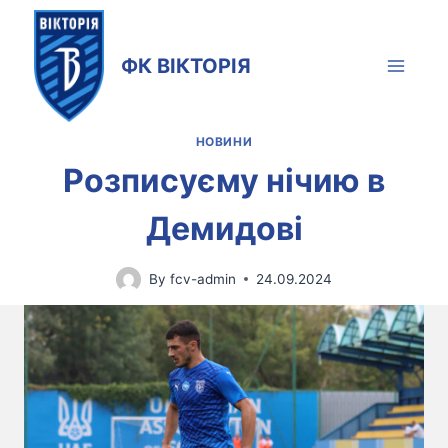
Skip
to
ФК ВІКТОРІЯ
content
НОВИНИ
Розписуєму нічию в
Демидові
By
fcv-admin
24.09.2024