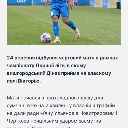
24 вересня відбувся черговий матч в рамках
чемпіонату Першої ліги, в якому
вишгородський Діназ прийма на власному
полі Вікторію.
Матч почався з прохолодного душу для
сумчан: вже на 2 хвилині у власній штрафній
не дали ради м’ячу Ульянов з Новотрясовим і
Черткоєв прицільним ударом засмутив