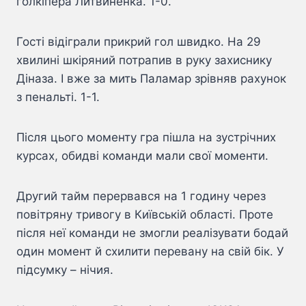
голкіпера Литвиненка. 1-0.
Гості відіграли прикрий гол швидко. На 29
хвилині шкіряний потрапив в руку захиснику
Діназа. І вже за мить Паламар зрівняв рахунок
з пенальті. 1-1.
Після цього моменту гра пішла на зустрічних
курсах, обидві команди мали свої моменти.
Другий тайм перервався на 1 годину через
повітряну тривогу в Київській області. Проте
після неї команди не змогли реалізувати бодай
один момент й схилити перевану на свій бік. У
підсумку – нічия.